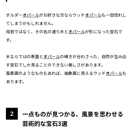
ボルダー
オパール
がお好きな方ならウッド
オパール
も一目惚れし
てしまうかもしれません。
母岩ではなく、その名の通り木と
オパール
が形になった宝石で
す。
木ならではの表面と
オパール
の輝きが合わさった、自然が生み出
す宝石でしか見ることのできない美しさがあります。
風景画のようなものもあれば、抽象画に見えるウッド
オパール
も
あります。
一点ものが見つかる、風景を思わせる
芸術的な宝石3選