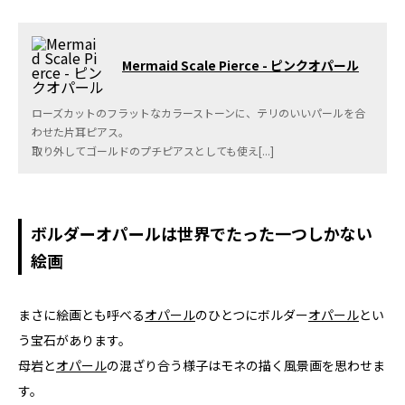
Mermaid Scale Pierce - ピンクオパール
ローズカットのフラットなカラーストーンに、テリのいいパールを合
わせた片耳ピアス。
取り外してゴールドのプチピアスとしても使え[...]
ボルダーオパールは世界でたった一つしかない
絵画
まさに絵画とも呼べる
オパール
のひとつにボルダー
オパール
とい
う宝石があります。
母岩と
オパール
の混ざり合う様子はモネの描く風景画を思わせま
す。