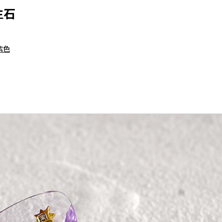
生石
紫色