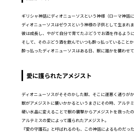
ギリシャ神話にディオニューソスという神様（ローマ神話
ディオニューソスはゼウスという神様の子供として生まれ
彼は成長し、やがて自分で育てたぶどうでお酒を作るよう
そして、そのぶどう酒を飲んでいつも酔っ払っていることか
酔っ払ったディオニューソスはある日、獣に誰かを襲わせ
愛に護られたアメジスト
ディオニューソスがそそのかした獣、そこに運悪く通りがか
獣がアメジストに襲いかかるというまさにその時、アルテ
硬い水晶に変えることで獣の襲撃からアメジストを救った
アルテミスの愛によって護られたアメジスト。
『愛の守護石』と呼ばれるのも、この神話によるものだっ