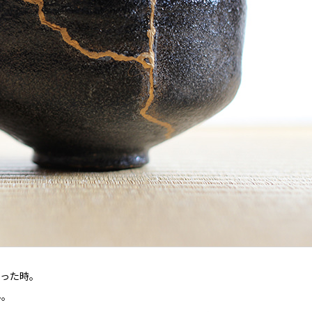
思った時。
ん。