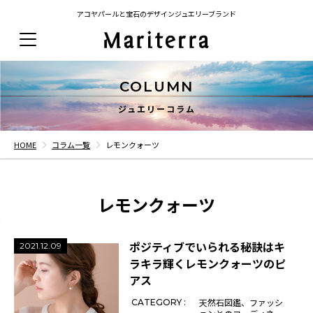
アコヤパールと宝石のデザインジュエリーブランド
COLUMN
ジュエリーコラム
HOME
コラム一覧
レモンクォーツ
レモンクォーツ
ポジティブでいられる秘訣はキ
2021.12.09
ラキラ輝くレモンクォーツのピ
アス
天然石図鑑
ファッシ
CATEGORY :