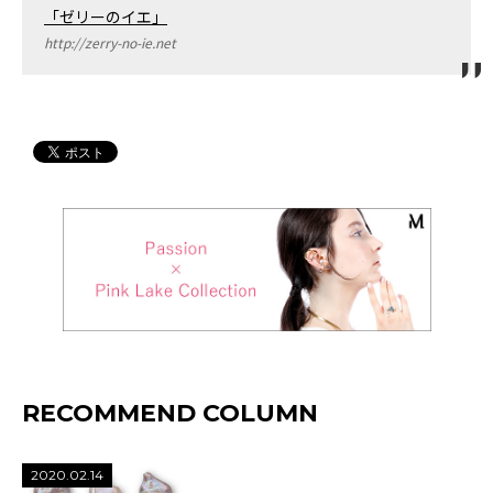
「ゼリーのイエ」
http://zerry-no-ie.net
RECOMMEND COLUMN
2020.02.14