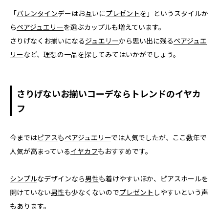
「
バレンタイン
デーはお互いに
プレゼント
を」というスタイルか
ら
ペアジュエリー
を選ぶカップルも増えています。
さりげなくお揃いになる
ジュエリー
から思い出に残る
ペアジュエ
リー
など、理想の一品を探してみてはいかがでしょう。
さりげないお揃いコーデならトレンドのイヤカ
フ
今までは
ピアス
も
ペアジュエリー
では人気でしたが、ここ数年で
人気が高まっている
イヤカフ
もおすすめです。
シンプル
なデザインなら
男性
も着けやすいほか、ピアスホールを
開けていない
男性
も少なくないので
プレゼント
しやすいという声
もあります。