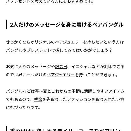
ズ
プレゼント
を考えている方にもおすすめです。
2人だけのメッセージを身に着けるペアバングル
せっかくならオリジナルの
ペアジュエリー
を持ちたいという方は
バングルやブレスレットで探してみてはいかがでしょう？
お気に入りのメッセージや
記念日
、イニシャルなどが刻印できる
ので世界に一つだけの
ペアジュエリー
を持つことができます。
バングルなどは
春
～
夏
とこれからの
季節
に活躍しやすいアイテム
でもあるので、
季節
を先取りしたファッションを取り入れたい方
にもぴったりです。
重ね付けも楽しめるデイリーユースなペアリン