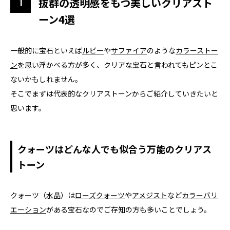
抜群の透明感をもつ美しいクリアスト
ーン4選
一般的に宝石といえば
ルビー
や
サファイア
のような
カラーストー
ン
を思い浮かべる方が多く、クリアな宝石と言われてもピンとこ
ないかもしれません。
そこでまずは代表的なクリアストーンからご紹介していきたいと
思います。
クォーツはどんな人でも似合う万能のクリアス
トーン
クォーツ（
水晶
）は
ローズクォーツ
や
アメジスト
など
カラーバリ
エーション
がある宝石なのでご存知の方も多いことでしょう。