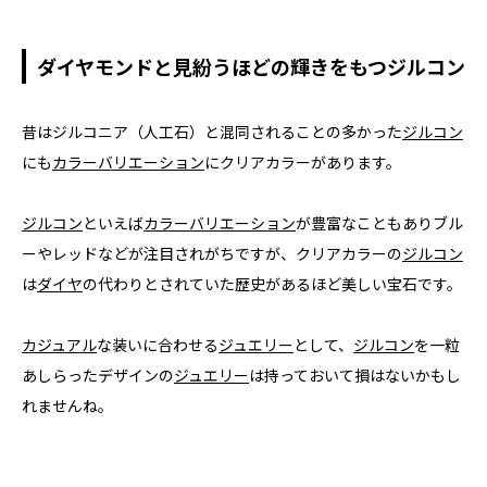
ダイヤモンドと見紛うほどの輝きをもつジルコン
昔はジルコニア（人工石）と混同されることの多かった
ジルコン
にも
カラーバリエーション
にクリアカラーがあります。
ジルコン
といえば
カラーバリエーション
が豊富なこともありブル
ーやレッドなどが注目されがちですが、クリアカラーの
ジルコン
は
ダイヤ
の代わりとされていた歴史があるほど美しい宝石です。
カジュアル
な装いに合わせる
ジュエリー
として、
ジルコン
を一粒
あしらったデザインの
ジュエリー
は持っておいて損はないかもし
れませんね。