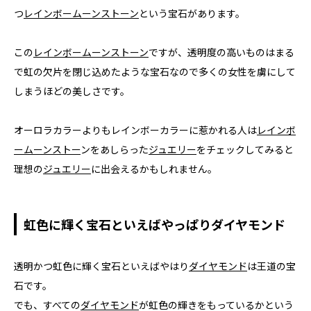
つ
レインボームーンストーン
という宝石があります。
この
レインボームーンストーン
ですが、透明度の高いものはまる
で虹の欠片を閉じ込めたような宝石なので多くの女性を虜にして
しまうほどの美しさです。
オーロラカラーよりもレインボーカラーに惹かれる人は
レインボ
ームーンストー
ンをあしらった
ジュエリー
をチェックしてみると
理想の
ジュエリー
に出会えるかもしれません。
虹色に輝く宝石といえばやっぱりダイヤモンド
透明かつ虹色に輝く宝石といえばやはり
ダイヤモンド
は王道の宝
石です。
でも、すべての
ダイヤモンド
が虹色の輝きをもっているかという