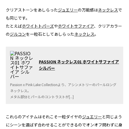
クリアストーンをあしらった
ジュエリー
の万能感は
ネックレス
で
も同じです。
たとえば
ホワイトトパーズ
や
ホワイトサファイア
、クリアカラー
の
ジルコン
を一粒石としてあしらった
ネックレス
。
PASSION ネックレス01 ホワイトサファイア
シルバー
Passion x Pink Lake Collectionより、アシンメトリーのパールロング
ネックレス。
メタル部分とパールのコントラストが[...]
これらのアイテムはそれこそ一粒ダイヤの
ジュエリー
と同じよう
にシーンを選ばず合わせることができるのでオンオフ問わずに身