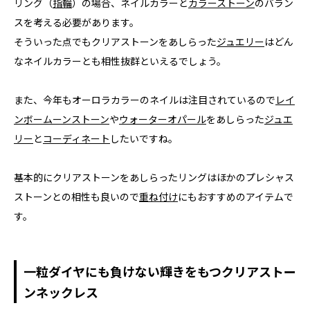
リング（
指輪
）の場合、ネイルカラーと
カラーストーン
のバラン
スを考える必要があります。
そういった点でもクリアストーンをあしらった
ジュエリー
はどん
なネイルカラーとも相性抜群といえるでしょう。
また、今年もオーロラカラーのネイルは注目されているので
レイ
ンボームーンストーン
や
ウォーターオパール
をあしらった
ジュエ
リー
と
コーディネート
したいですね。
基本的にクリアストーンをあしらったリングはほかのプレシャス
ストーンとの相性も良いので
重ね付け
にもおすすめのアイテムで
す。
一粒ダイヤにも負けない輝きをもつクリアストー
ンネックレス