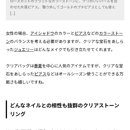
ローズカットのフラットなカラーストーンに、テリのいいパールを合
わせた片耳ピアス。 取り外してゴールドのプチピアスとしても使え
[...]
女性の場合、
アイシャドウ
のカラーと
ピアス
などの
カラーストー
ン
のバランスを考える必要がありますが、クリアな宝石をあしら
った
ジュエリー
はどんなメイクでも引き立たせてくれます。
クリアバッグは
春夏
を中心に人気のアイテムですが、クリアな宝
石をあしらった
ピアス
などはオールシーズン使うことができる万
能さも嬉しいですね。
どんなネイルとの相性も抜群のクリアストーン
リング