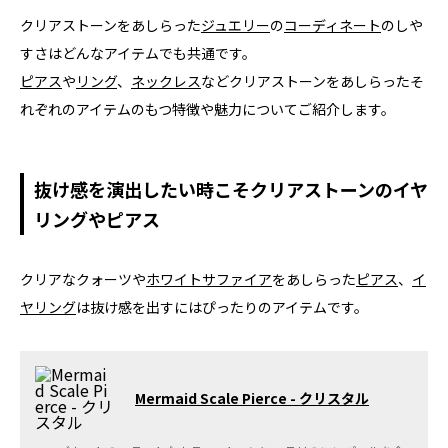
クリアストーンをあしらった
ジュエリー
の
コーディネート
のしや
すさはどんなアイテムでも共通です。
ピアス
や
リング
、
ネックレス
などクリアストーンをあしらったそ
れぞれのアイテムのもつ特徴や魅力についてご紹介します。
抜け感を演出したい時こそクリアストーンのイヤ
リングやピアス
クリアなクォーツや
ホワイトサファイア
をあしらった
ピアス
、
イ
ヤリング
は抜け感を出すにはぴったりのアイテムです。
Mermaid Scale Pierce - クリスタル